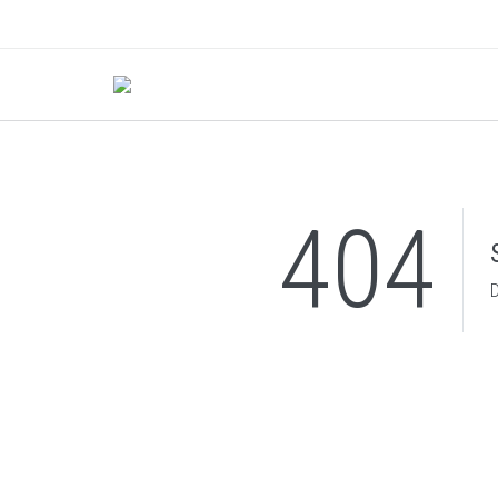
404
D