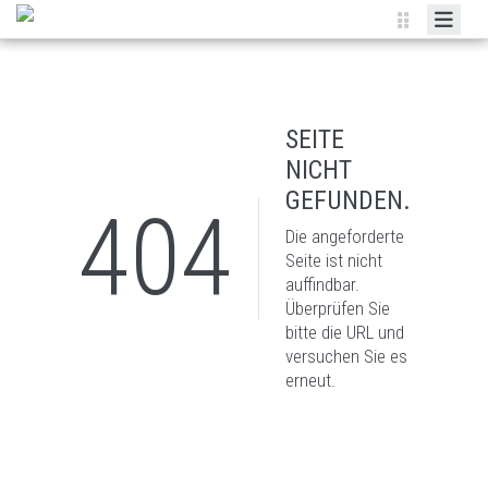
AKTUELLES
VEREIN
SEITE
EICHER
NICHT
FANSHOP
GEFUNDEN.
404
KALENDER
Die angeforderte
Seite ist nicht
DOWNLOADS
auffindbar.
Überprüfen Sie
MITGLIEDER INTERN
bitte die URL und
versuchen Sie es
erneut.